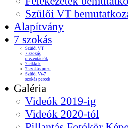
Felekezetek bemutatko
Szülői VT bemutatkoz
Alapítvány
7 szokás
Szülői VT
7 szokás
prezentációk
7 cikkek
7 szokás prezi
Szülői Vt-7
szokás percek
Galéria
Videók 2019-ig
Videók 2020-tól
Pillantás Fotókör Képe