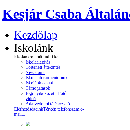
Kesjár Csaba Általán
Kezdölap
Iskolánk
Iskolánkról
amit tudni kell...
Iskolaalapítás
Történeti áttekintés
Névadónk
Iskolai dokumentumok
Iskolánk adatai
Támogatások
Jogi nyilatkozat - Fotó,
videó
Adatvédelmi tájékoztató
Elérhetöségeink
Térkép,telefonszám,e-
mail....