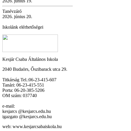
2026. június 19.
Tanévzáró
2026. június 20.
Iskolánk elérhetőségei
Kesjár Csaba Általános Iskola
2040 Budaörs, Őszibarack utca 29.
Titkárság Tel.:06-23-415-607
Tanári: 06-23-415-551
Porta: 06-20-385-5206
OM szám: 037740
e-mail:
kesjarcs @kesjarcs.edu.hu
igazgato @kesjarcs.edu.hu
web: www.kesjarcsabaiskola.hu