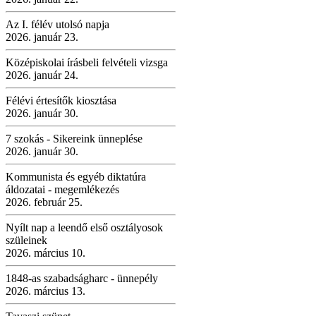
Az I. félév utolsó napja
2026. január 23.
Középiskolai írásbeli felvételi vizsga
2026. január 24.
Félévi értesítők kiosztása
2026. január 30.
7 szokás - Sikereink ünneplése
2026. január 30.
Kommunista és egyéb diktatúra
áldozatai - megemlékezés
2026. február 25.
Nyílt nap a leendő első osztályosok
szüleinek
2026. március 10.
1848-as szabadságharc - ünnepély
2026. március 13.