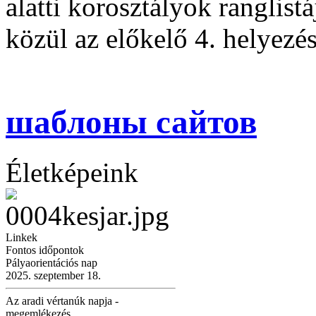
alatti korosztályok ranglis
közül az előkelő 4. helyezést
шаблоны сайтов
Életképeink
Linkek
Fontos időpontok
Pályaorientációs nap
2025. szeptember 18.
Az aradi vértanúk napja -
megemlékezés