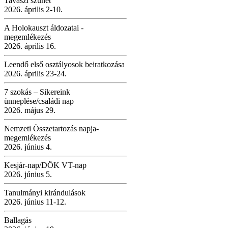
Tavaszi szünet
2026. április 2-10.
A Holokauszt áldozatai -
megemlékezés
2026. április 16.
Leendő első osztályosok beiratkozása
2026. április 23-24.
7 szokás – Sikereink
ünneplése/családi nap
2026. május 29.
Nemzeti Összetartozás napja-
megemlékezés
2026. június 4.
Kesjár-nap/DÖK VT-nap
2026. június 5.
Tanulmányi kirándulások
2026. június 11-12.
Ballagás