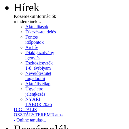
Hírek
Közérdekü
Információk
mindenkinek...
Aktualitások
Étkezés-rendelés
Fontos
időpontok
Archív
Diákigazolvány
igénylés
Eszközjegyzék
1-8. évfolyam
Nevelőtestület
fogadóórái
Aktuális étlap
Ügyeletre
jelentkezés
NYÁRI
TÁBOR 2026
DIGITÁLIS
OSZTÁLYTEREM
Teams
- Online tanulás...