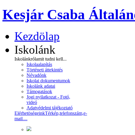
Kesjár Csaba Általán
Kezdölap
Iskolánk
Iskolánkról
amit tudni kell...
Iskolaalapítás
Történeti áttekintés
Névadónk
Iskolai dokumentumok
Iskolánk adatai
Támogatások
Jogi nyilatkozat - Fotó,
videó
Adatvédelmi tájékoztató
Elérhetöségeink
Térkép,telefonszám,e-
mail....