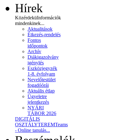
Hírek
Közérdekü
Információk
mindenkinek...
Aktualitások
Étkezés-rendelés
Fontos
időpontok
Archív
Diákigazolvány
igénylés
Eszközjegyzék
1-8. évfolyam
Nevelőtestület
fogadóórái
Aktuális étlap
Ügyeletre
jelentkezés
NYÁRI
TÁBOR 2026
DIGITÁLIS
OSZTÁLYTEREM
Teams
- Online tanulás...