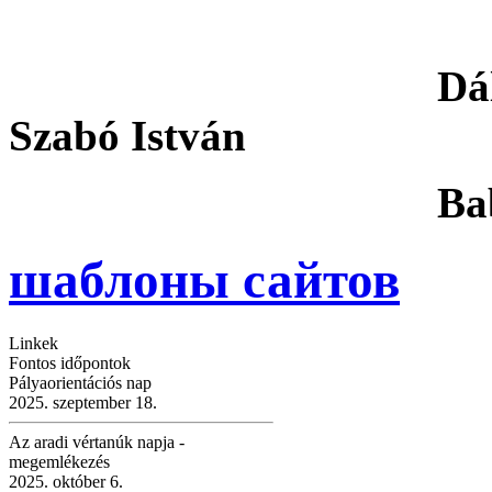
Dálnok
Szabó István
Bablena-Haj
шаблоны сайтов
Linkek
Fontos időpontok
Pályaorientációs nap
2025. szeptember 18.
Az aradi vértanúk napja -
megemlékezés
2025. október 6.