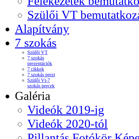
Felekezetek bemutatko
Szülői VT bemutatkoz
Alapítvány
7 szokás
Szülői VT
7 szokás
prezentációk
7 cikkek
7 szokás prezi
Szülői Vt-7
szokás percek
Galéria
Videók 2019-ig
Videók 2020-tól
Pillantás Fotókör Képe