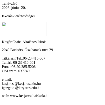
Tanévzáró
2026. június 20.
Iskolánk elérhetőségei
Kesjár Csaba Általános Iskola
2040 Budaörs, Őszibarack utca 29.
Titkárság Tel.:06-23-415-607
Tanári: 06-23-415-551
Porta: 06-20-385-5206
OM szám: 037740
e-mail:
kesjarcs @kesjarcs.edu.hu
igazgato @kesjarcs.edu.hu
web: www.kesjarcsabaiskola.hu