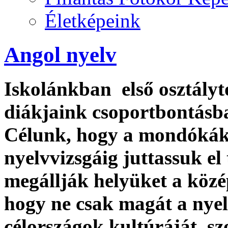
Életképeink
Angol nyelv
Iskolánkban első osztályt
diákjaink csoportbontásb
Célunk, hogy a mondókák,
nyelvvizsgáig juttassuk el
megállják helyüket a köz
hogy ne csak magát a nyelv
célországok kultúráját, sz