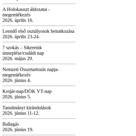
A Holokauszt áldozatai -
megemlékezés
2026. április 16.
Leendő első osztályosok beiratkozása
2026. április 23-24.
7 szokás – Sikereink
ünneplése/családi nap
2026. május 29.
Nemzeti Összetartozás napja-
megemlékezés
2026. június 4.
Kesjár-nap/DÖK VT-nap
2026. június 5.
Tanulmányi kirándulások
2026. június 11-12.
Ballagás
2026. június 19.