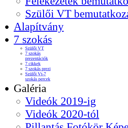
Felekezetek bemutatko
Szülői VT bemutatkoz
Alapítvány
7 szokás
Szülői VT
7 szokás
prezentációk
7 cikkek
7 szokás prezi
Szülői Vt-7
szokás percek
Galéria
Videók 2019-ig
Videók 2020-tól
Pillantás Fotókör Képe