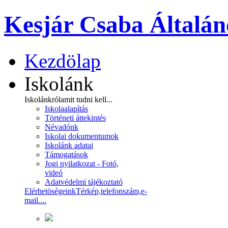
Kesjár Csaba Általán
Kezdölap
Iskolánk
Iskolánkról
amit tudni kell...
Iskolaalapítás
Történeti áttekintés
Névadónk
Iskolai dokumentumok
Iskolánk adatai
Támogatások
Jogi nyilatkozat - Fotó,
videó
Adatvédelmi tájékoztató
Elérhetöségeink
Térkép,telefonszám,e-
mail....