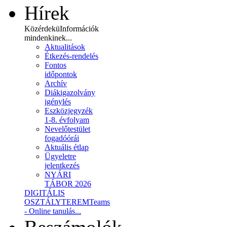
Hírek
Közérdekü
Információk
mindenkinek...
Aktualitások
Étkezés-rendelés
Fontos
időpontok
Archív
Diákigazolvány
igénylés
Eszközjegyzék
1-8. évfolyam
Nevelőtestület
fogadóórái
Aktuális étlap
Ügyeletre
jelentkezés
NYÁRI
TÁBOR 2026
DIGITÁLIS
OSZTÁLYTEREM
Teams
- Online tanulás...