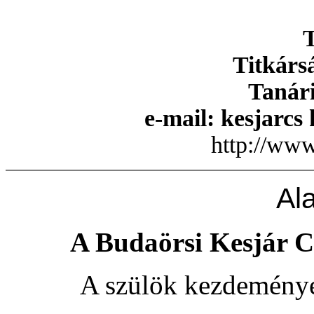
T
Titkárs
Tanári
e-mail: kesjarcs
http://www
Al
A Budaörsi Kesjár C
A szülök kezdeményez