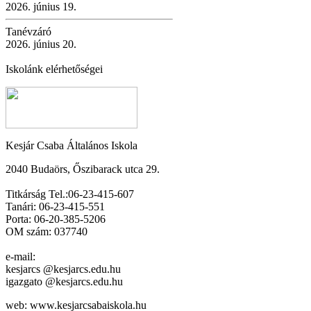
2026. június 19.
Tanévzáró
2026. június 20.
Iskolánk elérhetőségei
Kesjár Csaba Általános Iskola
2040 Budaörs, Őszibarack utca 29.
Titkárság Tel.:06-23-415-607
Tanári: 06-23-415-551
Porta: 06-20-385-5206
OM szám: 037740
e-mail:
kesjarcs @kesjarcs.edu.hu
igazgato @kesjarcs.edu.hu
web: www.kesjarcsabaiskola.hu