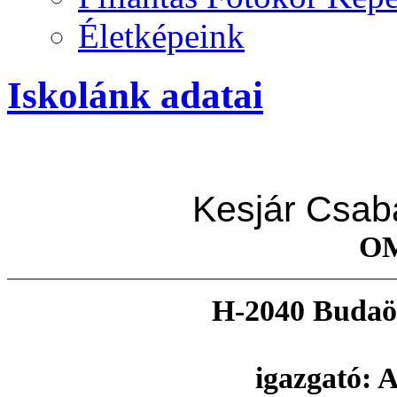
Életképeink
Iskolánk adatai
Kesjár Csaba
OM
H-2040 Budaör
igazgató: 