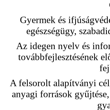
Gyermek és ifjúságvéde
egészségügy, szabadi
Az idegen nyelv és infor
továbbfejlesztésének elő
fej
A felsorolt alapítványi c
anyagi források gyűjtése, 
gya