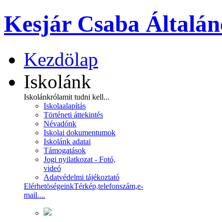
Kesjár Csaba Általán
Kezdölap
Iskolánk
Iskolánkról
amit tudni kell...
Iskolaalapítás
Történeti áttekintés
Névadónk
Iskolai dokumentumok
Iskolánk adatai
Támogatások
Jogi nyilatkozat - Fotó,
videó
Adatvédelmi tájékoztató
Elérhetöségeink
Térkép,telefonszám,e-
mail....