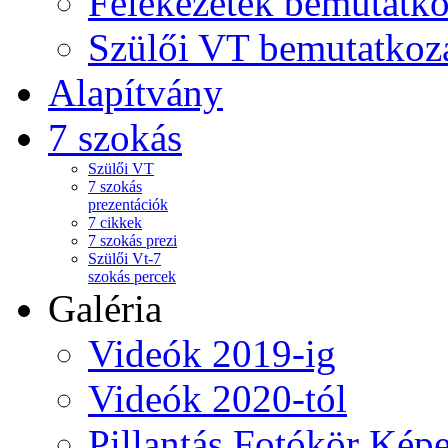
Felekezetek bemutatko
Szülői VT bemutatkoz
Alapítvány
7 szokás
Szülői VT
7 szokás
prezentációk
7 cikkek
7 szokás prezi
Szülői Vt-7
szokás percek
Galéria
Videók 2019-ig
Videók 2020-tól
Pillantás Fotókör Képe