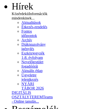
Hírek
Közérdekü
Információk
mindenkinek...
Aktualitások
Étkezés-rendelés
Fontos
időpontok
Archív
Diákigazolvány
igénylés
Eszközjegyzék
1-8. évfolyam
Nevelőtestület
fogadóórái
Aktuális étlap
Ügyeletre
jelentkezés
NYÁRI
TÁBOR 2026
DIGITÁLIS
OSZTÁLYTEREM
Teams
- Online tanulás...