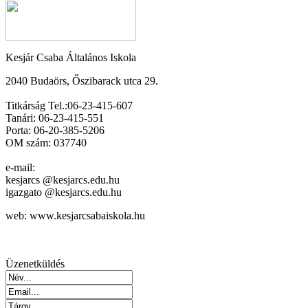
Kesjár Csaba Általános Iskola
2040 Budaörs, Őszibarack utca 29.
Titkárság Tel.:06-23-415-607
Tanári: 06-23-415-551
Porta: 06-20-385-5206
OM szám: 037740
e-mail:
kesjarcs @kesjarcs.edu.hu
igazgato @kesjarcs.edu.hu
web: www.kesjarcsabaiskola.hu
Üzenetküldés