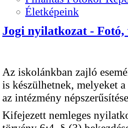
Életképeink
Jogi nyilatkozat - Fotó,
Az iskolánkban zajló esemé
is készülhetnek, melyeket a
az intézmény népszerűsítése
Kifejezett nemleges nyilatk
törvény 6:4. § (3) bekezdése