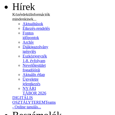
Hírek
Közérdekü
Információk
mindenkinek...
Aktualitások
Étkezés-rendelés
Fontos
időpontok
Archív
Diákigazolvány
igénylés
Eszközjegyzék
1-8. évfolyam
Nevelőtestület
fogadóórái
Aktuális étlap
Ügyeletre
jelentkezés
NYÁRI
TÁBOR 2026
DIGITÁLIS
OSZTÁLYTEREM
Teams
- Online tanulás...