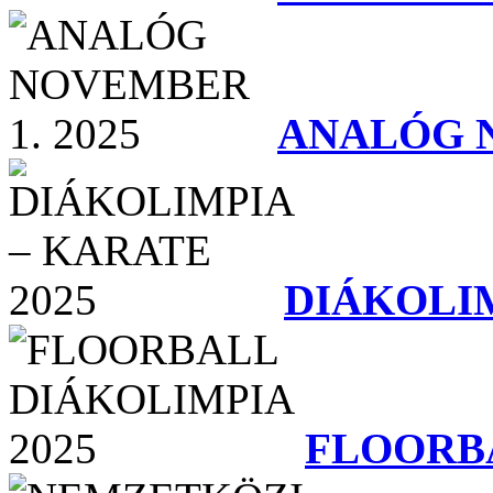
ANALÓG N
DIÁKOLIM
FLOORBA