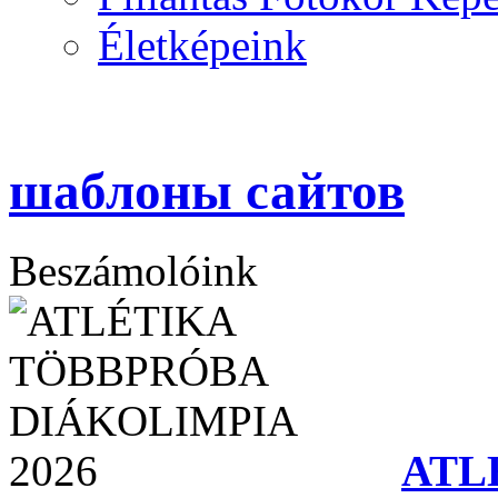
Életképeink
шаблоны сайтов
Beszámolóink
ATL