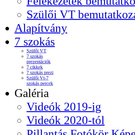
Felekezetek bemutatko
Szülői VT bemutatkoz
Alapítvány
7 szokás
Szülői VT
7 szokás
prezentációk
7 cikkek
7 szokás prezi
Szülői Vt-7
szokás percek
Galéria
Videók 2019-ig
Videók 2020-tól
Pillantás Fotókör Képe