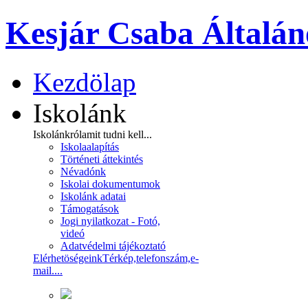
Kesjár Csaba Általán
Kezdölap
Iskolánk
Iskolánkról
amit tudni kell...
Iskolaalapítás
Történeti áttekintés
Névadónk
Iskolai dokumentumok
Iskolánk adatai
Támogatások
Jogi nyilatkozat - Fotó,
videó
Adatvédelmi tájékoztató
Elérhetöségeink
Térkép,telefonszám,e-
mail....