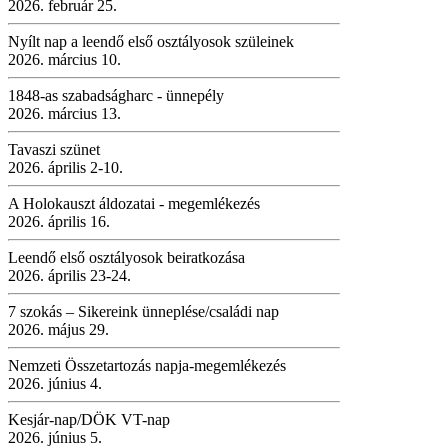
2026. február 25.
Nyílt nap a leendő első osztályosok szüleinek
2026. március 10.
1848-as szabadságharc - ünnepély
2026. március 13.
Tavaszi szünet
2026. április 2-10.
A Holokauszt áldozatai - megemlékezés
2026. április 16.
Leendő első osztályosok beiratkozása
2026. április 23-24.
7 szokás – Sikereink ünneplése/családi nap
2026. május 29.
Nemzeti Összetartozás napja-megemlékezés
2026. június 4.
Kesjár-nap/DÖK VT-nap
2026. június 5.