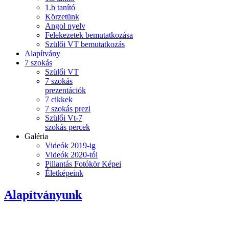
1.b tanító
Körzetünk
Angol nyelv
Felekezetek bemutatkozása
Szülői VT bemutatkozás
Alapítvány
7 szokás
Szülői VT
7 szokás
prezentációk
7 cikkek
7 szokás prezi
Szülői Vt-7
szokás percek
Galéria
Videók 2019-ig
Videók 2020-tól
Pillantás Fotókör Képei
Életképeink
Alapítványunk