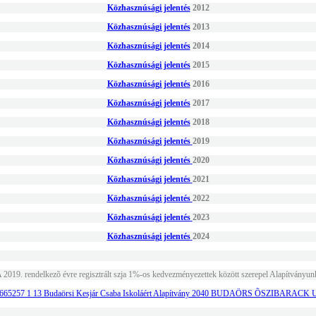
Közhasznúsági jelentés
2012
Közhasznúsági jelentés
2013
Közhasznúsági jelentés
2014
Közhasznúsági jelentés
2015
Közhasznúsági jelentés
2016
Közhasznúsági jelentés
2017
Közhasznúsági jelentés
2018
Közhasznúsági jelentés
2019
Közhasznúsági jelentés
2020
Közhasznúsági jelentés
2021
Közhasznúsági jelentés
2022
Közhasznúsági jelentés
2023
Közhasznúsági jelentés
2024
 2019. rendelkezõ évre regisztrált szja 1%-os kedvezményezettek között szerepel Alapítványun
665257 1 13 Budaörsi Kesjár Csaba Iskoláért Alapítvány 2040 BUDAÖRS ÕSZIBARACK