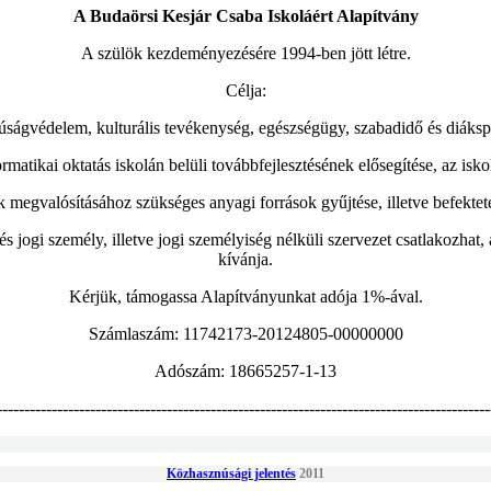
A Budaörsi Kesjár Csaba Iskoláért Alapítvány
A szülök kezdeményezésére 1994-ben jött létre.
Célja:
úságvédelem, kulturális tevékenység, egészségügy, szabadidő és diáksp
matikai oktatás iskolán belüli továbbfejlesztésének elősegítése, az iskol
ok megvalósításához szükséges anyagi források gyűjtése, illetve befekteté
és jogi személy, illetve jogi személyiség nélküli szervezet csatlakozha
kívánja.
Kérjük, támogassa Alapítványunkat adója 1%-ával.
Számlaszám: 11742173-20124805-00000000
Adószám: 18665257-1-13
------------------------------------------------------------------------------------------
Közhasznúsági jelentés
2011