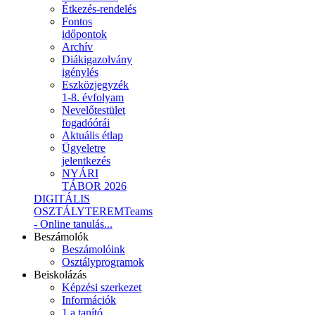
Étkezés-rendelés
Fontos
időpontok
Archív
Diákigazolvány
igénylés
Eszközjegyzék
1-8. évfolyam
Nevelőtestület
fogadóórái
Aktuális étlap
Ügyeletre
jelentkezés
NYÁRI
TÁBOR 2026
DIGITÁLIS
OSZTÁLYTEREM
Teams
- Online tanulás...
Beszámolók
Beszámolóink
Osztályprogramok
Beiskolázás
Képzési szerkezet
Információk
1.a tanító