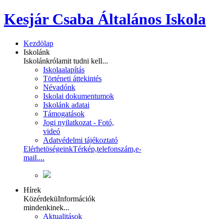
Kesjár Csaba Általános Iskola
Kezdölap
Iskolánk
Iskolánkról
amit tudni kell...
Iskolaalapítás
Történeti áttekintés
Névadónk
Iskolai dokumentumok
Iskolánk adatai
Támogatások
Jogi nyilatkozat - Fotó,
videó
Adatvédelmi tájékoztató
Elérhetöségeink
Térkép,telefonszám,e-
mail....
Hírek
Közérdekü
Információk
mindenkinek...
Aktualitások