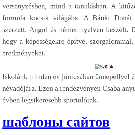
versenyzésben, mind a tanulásban. A kitűz
formula kocsik világába. A Bánki Donát
szerzett. Angol és német nyelven beszélt. D
hogy a képességekre építve, szorgalommal, ki
eredményeket.
Iskolánk minden év júniusában ünnepéllyel 
névadójára. Ezen a rendezvényen Csaba any
évben legsikeresebb sportolóink.
шаблоны сайтов