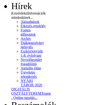
Hírek
Közérdekü
Információk
mindenkinek...
Aktualitások
Étkezés-rendelés
Fontos
időpontok
Archív
Diákigazolvány
igénylés
Eszközjegyzék
1-8. évfolyam
Nevelőtestület
fogadóórái
Aktuális étlap
Ügyeletre
jelentkezés
NYÁRI
TÁBOR 2026
DIGITÁLIS
OSZTÁLYTEREM
Teams
- Online tanulás...