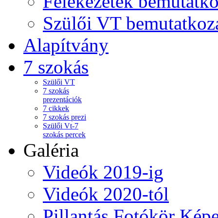
Felekezetek bemutatko
Szülői VT bemutatkoz
Alapítvány
7 szokás
Szülői VT
7 szokás
prezentációk
7 cikkek
7 szokás prezi
Szülői Vt-7
szokás percek
Galéria
Videók 2019-ig
Videók 2020-tól
Pillantás Fotókör Képe