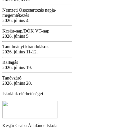
Nemzeti Összetartozás napja-
megemlékezés
2026. június 4.
Kesjár-nap/DÖK VT-nap
2026. június 5.
Tanulmányi kirándulások
2026. június 11-12.
Ballagás
2026. június 19.
Tanévzáró
2026. június 20.
Iskolánk elérhetőségei
Kesjár Csaba Általános Iskola