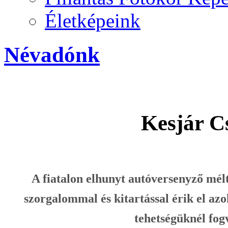
Életképeink
Névadónk
Kesjár C
A fiatalon elhunyt autóversenyző mél
szorgalommal és kitartással érik el a
tehetségüknél fo