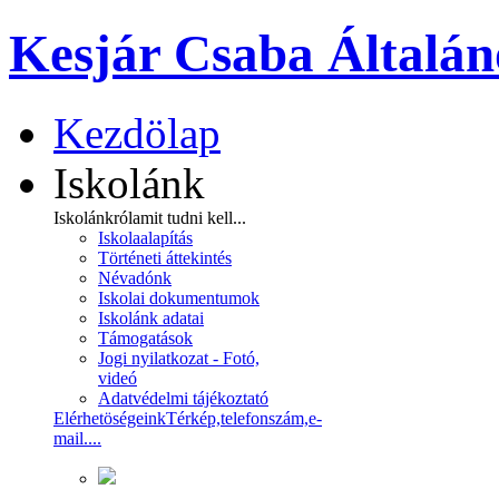
Kesjár Csaba Általán
Kezdölap
Iskolánk
Iskolánkról
amit tudni kell...
Iskolaalapítás
Történeti áttekintés
Névadónk
Iskolai dokumentumok
Iskolánk adatai
Támogatások
Jogi nyilatkozat - Fotó,
videó
Adatvédelmi tájékoztató
Elérhetöségeink
Térkép,telefonszám,e-
mail....