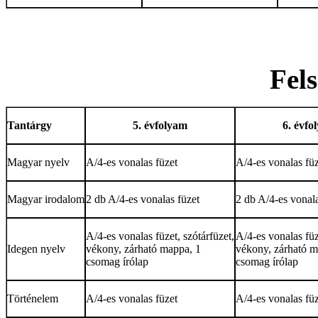
Fels
Tantárgy
5. évfolyam
6. évfo
Magyar nyelv
A/4-es vonalas füzet
A/4-es vonalas fü
Magyar irodalom
2 db A/4-es vonalas füzet
2 db A/4-es vonala
A/4-es vonalas füzet, szótárfüzet,
A/4-es vonalas füz
Idegen nyelv
vékony, zárható mappa, 1
vékony, zárható m
csomag írólap
csomag írólap
Történelem
A/4-es vonalas füzet
A/4-es vonalas fü