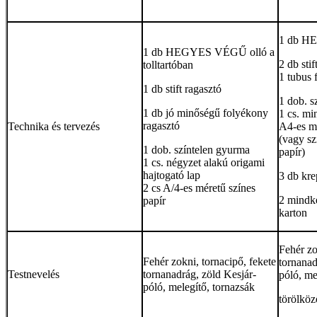
1 db H
1 db HEGYES VÉGŰ olló a
2 db stif
tolltartóban
1 tubus 
1 db stift ragasztó
1 dob. s
1 db jó minőségű folyékony
1 cs. mi
ragasztó
Technika és tervezés
A4-es mé
(vagy sz
1 dob. színtelen gyurma
papír)
1 cs. négyzet alakú origami
hajtogató lap
3 db kre
2 cs A/4-es méretű színes
2 mindké
papír
karton
Fehér zo
Fehér zokni, tornacipő, fekete
tornanad
Testnevelés
tornanadrág, zöld Kesjár-
póló, me
póló, melegítő, tornazsák
törölköz