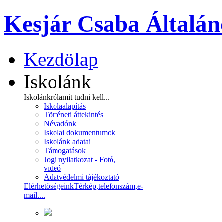
Kesjár Csaba Általán
Kezdölap
Iskolánk
Iskolánkról
amit tudni kell...
Iskolaalapítás
Történeti áttekintés
Névadónk
Iskolai dokumentumok
Iskolánk adatai
Támogatások
Jogi nyilatkozat - Fotó,
videó
Adatvédelmi tájékoztató
Elérhetöségeink
Térkép,telefonszám,e-
mail....