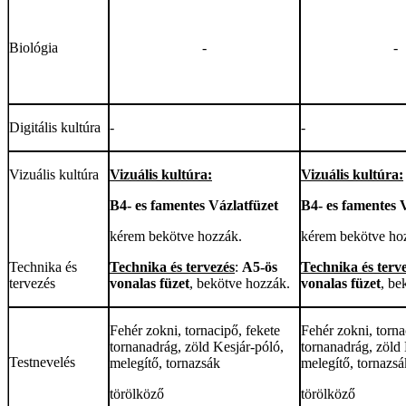
Biológia
-
-
Digitális kultúra
-
-
Vizuális kultúra
Vizuális kultúra:
Vizuális kultúra:
B4- es famentes Vázlatfüzet
B4- es famentes 
kérem bekötve hozzák.
kérem bekötve ho
Technika és
Technika és tervezés
:
A5-ös
Technika és terv
tervezés
vonalas füzet
, bekötve hozzák.
vonalas füzet
, be
Fehér zokni, tornacipő, fekete
Fehér zokni, torna
tornanadrág, zöld Kesjár-póló,
tornanadrág, zöld 
Testnevelés
melegítő, tornazsák
melegítő, tornazsá
törölköző
törölköző