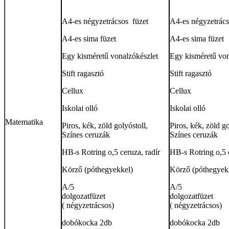
A4-es négyzetrácsos füzet
A4-es négyzetrács
A4-es sima füzet
A4-es sima füzet
Egy kisméretű vonalzókészlet
Egy kisméretű von
Stift ragasztó
Stift ragasztó
Cellux
Cellux
Iskolai olló
Iskolai olló
Matematika
Piros, kék, zöld golyóstoll,
Piros, kék, zöld go
Színes ceruzák
Színes ceruzák
HB-s Rotring o,5 ceruza, radír
HB-s Rotring o,5 c
Körző (póthegyekkel)
Körző (póthegyek
A/5
A/5
dolgozatfüzet
dolgoza
( négyzetrácsos)
( négyzetrácsos)
dobókocka 2db
dobókocka 2db