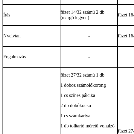
füzet 14/32 számú 2 db
Írás
füzet 16
(margó legyen)
Nyelvtan
-
füzet 16
Fogalmazás
-
füzet 27/32 számú 1 db
1 doboz számolókorong
1 cs színes pálcika
2 db dobókocka
1 cs számkártya
1 db tolltartó méretű vonalzó
füzet 27