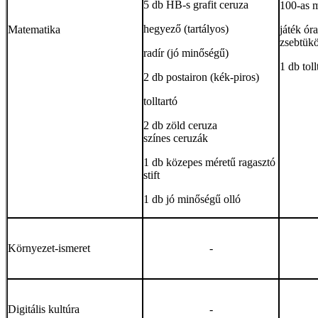
5 db HB-s grafit ceruza
100-as 
hegyező (tartályos)
Matematika
játék óra
zsebtük
radír (jó minőségű)
1 db tol
2 db postairon (kék-piros)
tolltartó
2 db zöld ceruza
színes ceruzák
1 db közepes méretű ragasztó
stift
1 db jó minőségű olló
Környezet-ismeret
-
Digitális kultúra
-