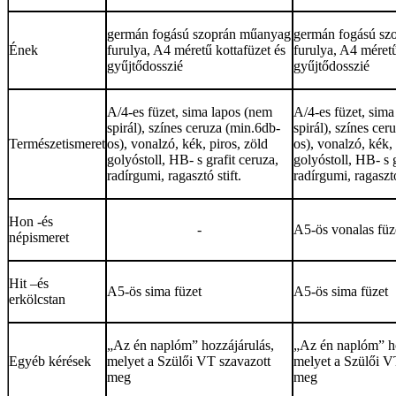
germán fogású szoprán műanyag
germán fogású sz
Ének
furulya, A4 méretű kottafüzet és
furulya, A4 méretű
gyűjtődosszié
gyűjtődosszié
A/4-es füzet, sima lapos (nem
A/4-es füzet, sim
spirál), színes ceruza (min.6db-
spirál), színes ce
Természetismeret
os), vonalzó, kék, piros, zöld
os), vonalzó, kék, 
golyóstoll, HB- s grafit ceruza,
golyóstoll, HB- s g
radírgumi, ragasztó stift.
radírgumi, ragasztó
Hon -és
-
A5-ös vonalas füz
népismeret
Hit –és
A5-ös sima füzet
A5-ös sima füzet
erkölcstan
„Az én naplóm” hozzájárulás,
„Az én naplóm” ho
Egyéb kérések
melyet a Szülői VT szavazott
melyet a Szülői V
meg
meg