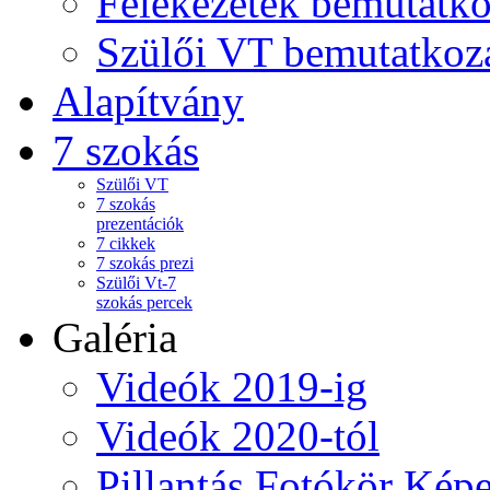
Felekezetek bemutatko
Szülői VT bemutatkoz
Alapítvány
7 szokás
Szülői VT
7 szokás
prezentációk
7 cikkek
7 szokás prezi
Szülői Vt-7
szokás percek
Galéria
Videók 2019-ig
Videók 2020-tól
Pillantás Fotókör Képe