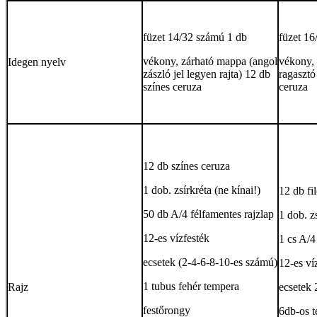
füzet 14/32 számú 1 db
füzet 16
vékony, zárható mappa (angol
vékony, 
Idegen nyelv
zászló jel legyen rajta) 12 db
ragasztó 
színes ceruza
ceruza
12 db színes ceruza
1 dob. zsírkréta (ne kínai!)
12 db fil
50 db A/4 félfamentes rajzlap
1 dob. zs
12-es vízfesték
1 cs A/4
ecsetek (2-4-6-8-10-es számú)
12-es ví
1 tubus fehér tempera
Rajz
ecsetek 
festőrongy
6db-os 