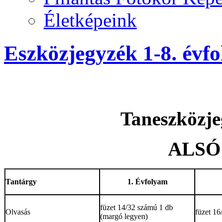
Életképeink
Eszközjegyzék 1-8. évf
Taneszközje
ALSÓ
Tantárgy
1. Évfolyam
füzet 14/32 számú 1 db
Olvasás
füzet 16
(margó legyen)