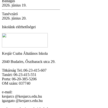
Ballagás
2026. június 19.
Tanévzáró
2026. június 20.
Iskolánk elérhetőségei
Kesjár Csaba Általános Iskola
2040 Budaörs, Őszibarack utca 29.
Titkárság Tel.:06-23-415-607
Tanári: 06-23-415-551
Porta: 06-20-385-5206
OM szám: 037740
e-mail:
kesjarcs @kesjarcs.edu.hu
igazgato @kesjarcs.edu.hu