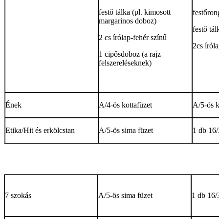
festő tálka (pl. kimosott
festőron
margarinos doboz)
festő tál
2 cs írólap-fehér színű
2cs íról
1 cipősdoboz (a rajz
felszereléseknek)
Ének
A/4-ös kottafüzet
A/5-ös k
Etika/Hit és erkölcstan
A/5-ös sima füzet
1 db 16/
7 szokás
A/5-ös sima füzet
1 db 16/