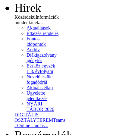
Hírek
Közérdekü
Információk
mindenkinek...
Aktualitások
Étkezés-rendelés
Fontos
időpontok
Archív
Diákigazolvány
igénylés
Eszközjegyzék
1-8. évfolyam
Nevelőtestület
fogadóórái
Aktuális étlap
Ügyeletre
jelentkezés
NYÁRI
TÁBOR 2026
DIGITÁLIS
OSZTÁLYTEREM
Teams
- Online tanulás...