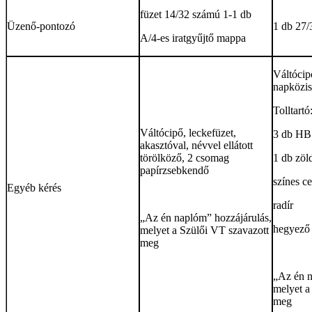
füzet 14/32 számú 1-1 db
Üzenő-pontozó
1 db 27/
A/4-es iratgyűjtő mappa
Váltócip
napközis
Tolltartó
Váltócipő, leckefüzet,
3 db HB 
akasztóval, névvel ellátott
törölköző, 2 csomag
1 db zöl
papírzsebkendő
színes c
Egyéb kérés
radír
„Az én naplóm” hozzájárulás,
hegyező
melyet a Szülői VT szavazott
meg
„Az én n
melyet a
meg