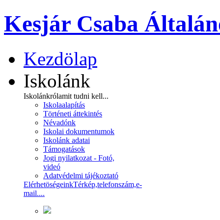
Kesjár Csaba Általán
Kezdölap
Iskolánk
Iskolánkról
amit tudni kell...
Iskolaalapítás
Történeti áttekintés
Névadónk
Iskolai dokumentumok
Iskolánk adatai
Támogatások
Jogi nyilatkozat - Fotó,
videó
Adatvédelmi tájékoztató
Elérhetöségeink
Térkép,telefonszám,e-
mail....