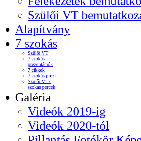
Felekezetek bemutatko
Szülői VT bemutatkoz
Alapítvány
7 szokás
Szülői VT
7 szokás
prezentációk
7 cikkek
7 szokás prezi
Szülői Vt-7
szokás percek
Galéria
Videók 2019-ig
Videók 2020-tól
Pillantás Fotókör Képe