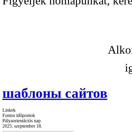
Figyeljék honlapunkat, ker
Alkonyi Kri
i
шаблоны сайтов
Linkek
Fontos időpontok
Pályaorientációs nap
2025. szeptember 18.