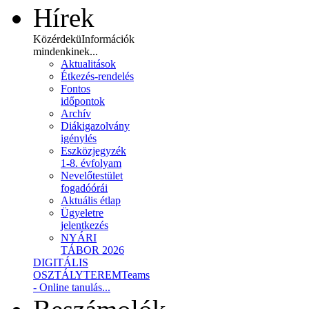
Hírek
Közérdekü
Információk
mindenkinek...
Aktualitások
Étkezés-rendelés
Fontos
időpontok
Archív
Diákigazolvány
igénylés
Eszközjegyzék
1-8. évfolyam
Nevelőtestület
fogadóórái
Aktuális étlap
Ügyeletre
jelentkezés
NYÁRI
TÁBOR 2026
DIGITÁLIS
OSZTÁLYTEREM
Teams
- Online tanulás...