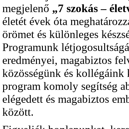
megjelenő
„7 szokás – éle
életét évek óta meghatározz
örömet és különleges készs
Programunk létjogosultságát
eredményei, magabiztos felvé
közösségünk és kollégáink k
program komoly segítség ab
elégedett és magabiztos em
között.