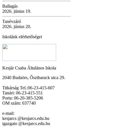
Ballagás
2026. június 19.
Tanévzáró
2026. június 20.
Iskolánk elérhetőségei
Kesjár Csaba Általános Iskola
2040 Budaörs, Őszibarack utca 29.
Titkárság Tel.:06-23-415-607
Tanári: 06-23-415-551
Porta: 06-20-385-5206
OM szám: 037740
e-mail:
kesjarcs @kesjarcs.edu.hu
igazgato @kesjarcs.edu.hu