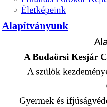
Életképeink
Alapítványunk
Al
A Budaörsi Kesjár C
A szülök kezdeményez
Gyermek és ifjúságvéde