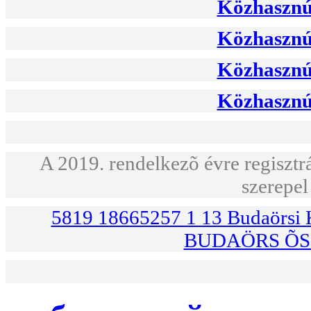
Közhasznús
Közhasznús
Közhasznús
Közhasznús
A 2019. rendelkezõ évre regisztr
szerepel
5819 18665257 1 13 Budaörsi K
BUDAÖRS ÕS