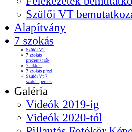
Felekezetek bemutatko
Szülői VT bemutatkoz
Alapítvány
7 szokás
Szülői VT
7 szokás
prezentációk
7 cikkek
7 szokás prezi
Szülői Vt-7
szokás percek
Galéria
Videók 2019-ig
Videók 2020-tól
Pillantás Fotókör Képe