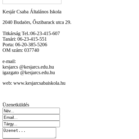
Kesjár Csaba Általános Iskola
2040 Budaörs, Őszibarack utca 29.
Titkárság Tel.:06-23-415-607
Tanári: 06-23-415-551
Porta: 06-20-385-5206
OM szám: 037740
e-mail:
kesjarcs @kesjarcs.edu.hu
igazgato @kesjarcs.edu.hu
web: www.kesjarcsabaiskola.hu
Üzenetküldés