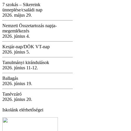
7 szokás – Sikereink
ünneplése/családi nap
2026. május 29.
Nemzeti Összetartozás napja-
megemlékezés
2026. június 4.
Kesjár-nap/DÖK VT-nap
2026. június 5.
Tanulmányi kirándulások
2026. június 11-12.
Ballagás
2026. június 19.
Tanévzáró
2026. június 20.
Iskolánk elérhetőségei