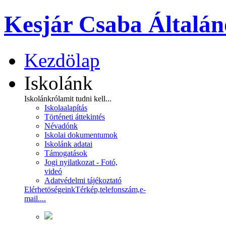
Kesjár Csaba Általán
Kezdölap
Iskolánk
Iskolánkról
amit tudni kell...
Iskolaalapítás
Történeti áttekintés
Névadónk
Iskolai dokumentumok
Iskolánk adatai
Támogatások
Jogi nyilatkozat - Fotó,
videó
Adatvédelmi tájékoztató
Elérhetöségeink
Térkép,telefonszám,e-
mail....