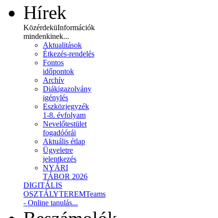
Hírek
Közérdekü
Információk
mindenkinek...
Aktualitások
Étkezés-rendelés
Fontos
időpontok
Archív
Diákigazolvány
igénylés
Eszközjegyzék
1-8. évfolyam
Nevelőtestület
fogadóórái
Aktuális étlap
Ügyeletre
jelentkezés
NYÁRI
TÁBOR 2026
DIGITÁLIS
OSZTÁLYTEREM
Teams
- Online tanulás...