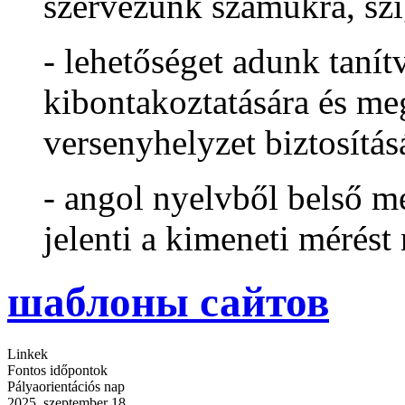
szervezünk számukra, sz
- lehetőséget adunk taní
kibontakoztatására és me
versenyhelyzet biztosítás
- angol nyelvből belső m
jelenti a kimeneti mérés
шаблоны сайтов
Linkek
Fontos időpontok
Pályaorientációs nap
2025. szeptember 18.