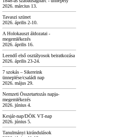
1848-as szabadságharc - ünnepély
2026. március 13.
Tavaszi szünet
2026. április 2-10.
A Holokauszt áldozatai -
megemlékezés
2026. április 16.
Leendő első osztályosok beiratkozása
2026. április 23-24.
7 szokás – Sikereink
ünneplése/családi nap
2026. május 29.
Nemzeti Összetartozás napja-
megemlékezés
2026. június 4.
Kesjár-nap/DÖK VT-nap
2026. június 5.
Tanulmányi kirándulások