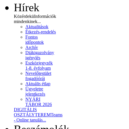
Hírek
Közérdekü
Információk
mindenkinek...
Aktualitások
Étkezés-rendelés
Fontos
időpontok
Archív
Diákigazolvány
igénylés
Eszközjegyzék
1-8. évfolyam
Nevelőtestület
fogadóórái
Aktuális étlap
Ügyeletre
jelentkezés
NYÁRI
TÁBOR 2026
DIGITÁLIS
OSZTÁLYTEREM
Teams
- Online tanulás...