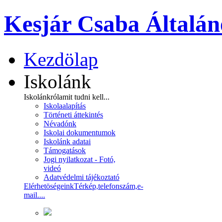
Kesjár Csaba Általán
Kezdölap
Iskolánk
Iskolánkról
amit tudni kell...
Iskolaalapítás
Történeti áttekintés
Névadónk
Iskolai dokumentumok
Iskolánk adatai
Támogatások
Jogi nyilatkozat - Fotó,
videó
Adatvédelmi tájékoztató
Elérhetöségeink
Térkép,telefonszám,e-
mail....