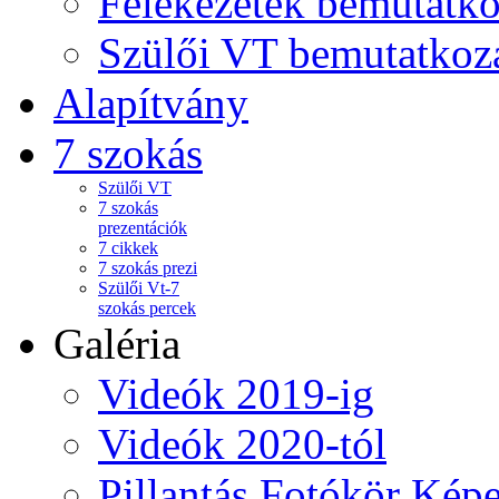
Felekezetek bemutatko
Szülői VT bemutatkoz
Alapítvány
7 szokás
Szülői VT
7 szokás
prezentációk
7 cikkek
7 szokás prezi
Szülői Vt-7
szokás percek
Galéria
Videók 2019-ig
Videók 2020-tól
Pillantás Fotókör Képe