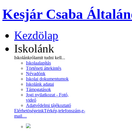
Kesjár Csaba Általán
Kezdölap
Iskolánk
Iskolánkról
amit tudni kell...
Iskolaalapítás
Történeti áttekintés
Névadónk
Iskolai dokumentumok
Iskolánk adatai
Támogatások
Jogi nyilatkozat - Fotó,
videó
Adatvédelmi tájékoztató
Elérhetöségeink
Térkép,telefonszám,e-
mail....