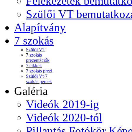
Felekezetek bemutatko
Szülői VT bemutatkoz
Alapítvány
7 szokás
Szülői VT
7 szokás
prezentációk
7 cikkek
7 szokás prezi
Szülői Vt-7
szokás percek
Galéria
Videók 2019-ig
Videók 2020-tól
Pillantás Fotókör Képe