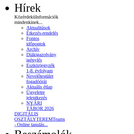
Hírek
Közérdekü
Információk
mindenkinek...
Aktualitások
Étkezés-rendelés
Fontos
időpontok
Archív
Diákigazolvány
igénylés
Eszközjegyzék
1-8. évfolyam
Nevelőtestület
fogadóórái
Aktuális étlap
Ügyeletre
jelentkezés
NYÁRI
TÁBOR 2026
DIGITÁLIS
OSZTÁLYTEREM
Teams
- Online tanulás...