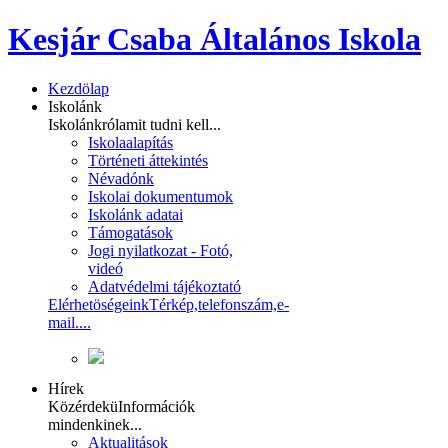
Kesjár Csaba Általános Iskola
Kezdölap
Iskolánk
Iskolánkról
amit tudni kell...
Iskolaalapítás
Történeti áttekintés
Névadónk
Iskolai dokumentumok
Iskolánk adatai
Támogatások
Jogi nyilatkozat - Fotó,
videó
Adatvédelmi tájékoztató
Elérhetöségeink
Térkép,telefonszám,e-
mail....
Hírek
Közérdekü
Információk
mindenkinek...
Aktualitások