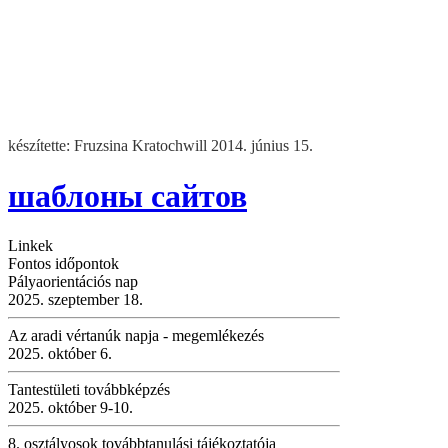
készítette: Fruzsina Kratochwill 2014. június 15.
шаблоны сайтов
Linkek
Fontos időpontok
Pályaorientációs nap
2025. szeptember 18.
Az aradi vértanúk napja - megemlékezés
2025. október 6.
Tantestületi továbbképzés
2025. október 9-10.
8. osztályosok továbbtanulási tájékoztatója