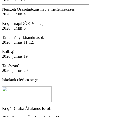
Nemzeti Összetartozás napja-megemlékezés
2026. június 4.
Kesjár-nap/DÖK VT-nap
2026. június 5.
Tanulmányi kirándulások
2026. június 11-12.
Ballagás
2026. június 19.
Tanévzáró
2026. június 20.
Iskolánk elérhetőségei
Kesjár Csaba Általános Iskola