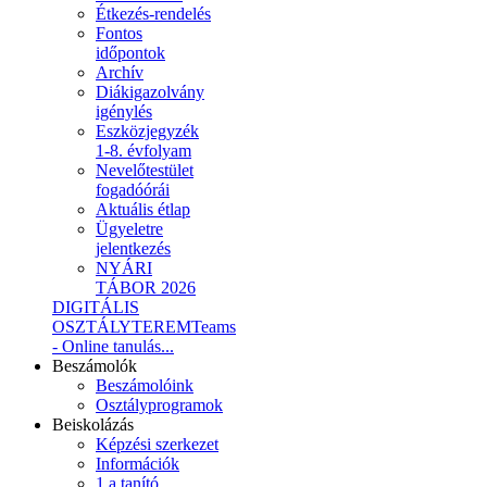
Étkezés-rendelés
Fontos
időpontok
Archív
Diákigazolvány
igénylés
Eszközjegyzék
1-8. évfolyam
Nevelőtestület
fogadóórái
Aktuális étlap
Ügyeletre
jelentkezés
NYÁRI
TÁBOR 2026
DIGITÁLIS
OSZTÁLYTEREM
Teams
- Online tanulás...
Beszámolók
Beszámolóink
Osztályprogramok
Beiskolázás
Képzési szerkezet
Információk
1.a tanító