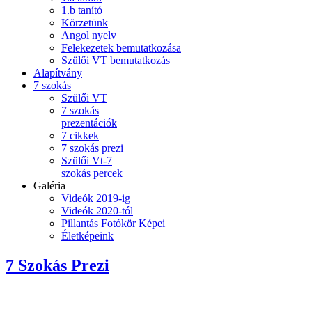
1.b tanító
Körzetünk
Angol nyelv
Felekezetek bemutatkozása
Szülői VT bemutatkozás
Alapítvány
7 szokás
Szülői VT
7 szokás
prezentációk
7 cikkek
7 szokás prezi
Szülői Vt-7
szokás percek
Galéria
Videók 2019-ig
Videók 2020-tól
Pillantás Fotókör Képei
Életképeink
7 Szokás Prezi