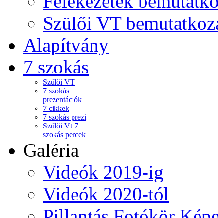
Felekezetek bemutatko
Szülői VT bemutatkoz
Alapítvány
7 szokás
Szülői VT
7 szokás
prezentációk
7 cikkek
7 szokás prezi
Szülői Vt-7
szokás percek
Galéria
Videók 2019-ig
Videók 2020-tól
Pillantás Fotókör Képe