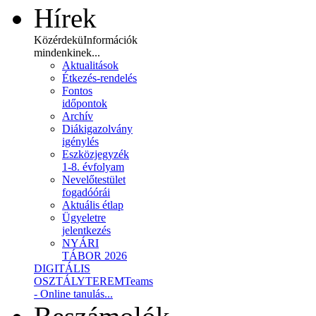
Hírek
Közérdekü
Információk
mindenkinek...
Aktualitások
Étkezés-rendelés
Fontos
időpontok
Archív
Diákigazolvány
igénylés
Eszközjegyzék
1-8. évfolyam
Nevelőtestület
fogadóórái
Aktuális étlap
Ügyeletre
jelentkezés
NYÁRI
TÁBOR 2026
DIGITÁLIS
OSZTÁLYTEREM
Teams
- Online tanulás...