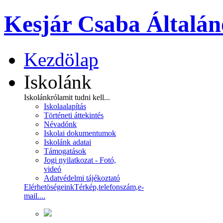
Kesjár Csaba Általán
Kezdölap
Iskolánk
Iskolánkról
amit tudni kell...
Iskolaalapítás
Történeti áttekintés
Névadónk
Iskolai dokumentumok
Iskolánk adatai
Támogatások
Jogi nyilatkozat - Fotó,
videó
Adatvédelmi tájékoztató
Elérhetöségeink
Térkép,telefonszám,e-
mail....