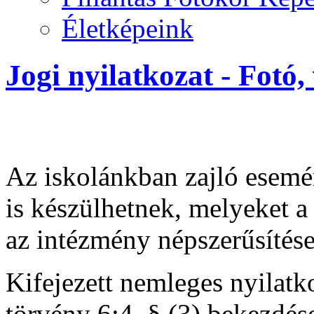
Életképeink
Jogi nyilatkozat - Fotó,
Az iskolánkban zajló esemé
is készülhetnek, melyeket a
az intézmény népszerűsítése
Kifejezett nemleges nyilatk
törvény 6:4. § (3) bekezdése