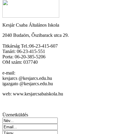
Kesjár Csaba Általános Iskola
2040 Budaörs, Őszibarack utca 29.
Titkárság Tel.:06-23-415-607
Tanári: 06-23-415-551
Porta: 06-20-385-5206
OM szám: 037740
e-mail:
kesjarcs @kesjarcs.edu.hu
igazgato @kesjarcs.edu.hu
web: www.kesjarcsabaiskola.hu
Üzenetküldés