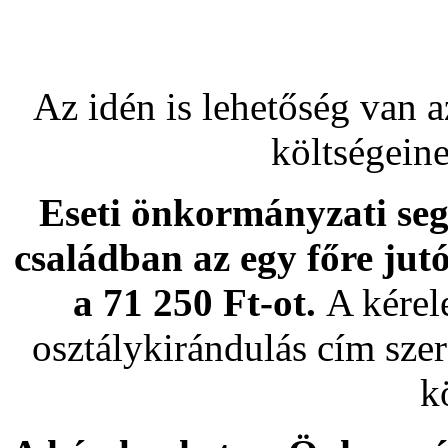
Az idén is lehetőség van a
költségein
Eseti önkormányzati seg
családban az egy főre jut
a 71 250 Ft-ot.
A kérel
osztálykirándulás cím sze
k