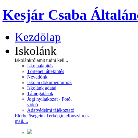
Kesjár Csaba Általán
Kezdölap
Iskolánk
Iskolánkról
amit tudni kell...
Iskolaalapítás
Történeti áttekintés
Névadónk
Iskolai dokumentumok
Iskolánk adatai
Támogatások
Jogi nyilatkozat - Fotó,
videó
Adatvédelmi tájékoztató
Elérhetöségeink
Térkép,telefonszám,e-
mail....