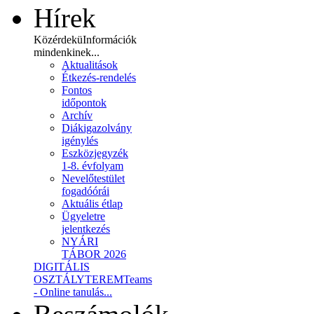
Hírek
Közérdekü
Információk
mindenkinek...
Aktualitások
Étkezés-rendelés
Fontos
időpontok
Archív
Diákigazolvány
igénylés
Eszközjegyzék
1-8. évfolyam
Nevelőtestület
fogadóórái
Aktuális étlap
Ügyeletre
jelentkezés
NYÁRI
TÁBOR 2026
DIGITÁLIS
OSZTÁLYTEREM
Teams
- Online tanulás...