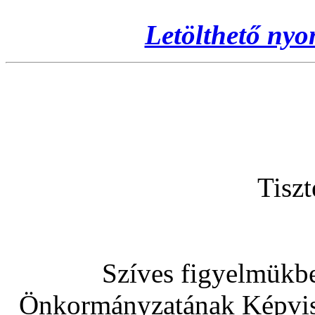
Letölthető nyo
Tiszt
Szíves figyelmükb
Önkormányzatának Képvisel