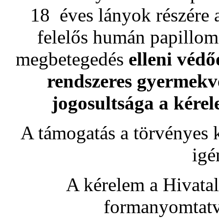
18 éves lányok részére 
felelős humán papillom
megbetegedés
elleni védő
rendszeres gyermekv
jogosultsága a kérel
A támogatás a törvényes k
igé
A kérelem a Hivataln
formanyomtatv