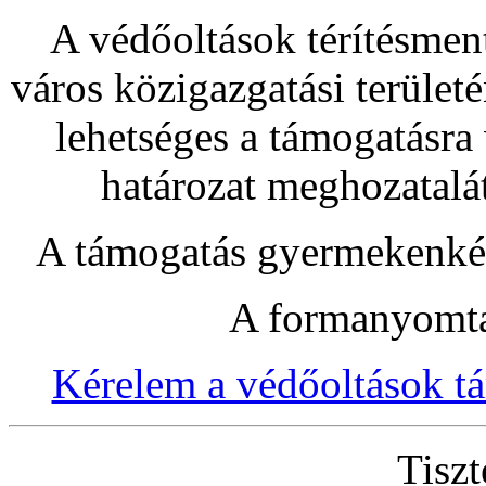
A védőoltások térítésmen
város közigazgatási terüle
lehetséges a támogatásra
határozat meghozatalát
A támogatás gyermekenkén
A formanyomtat
Kérelem a védőoltások t
Tiszt