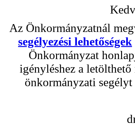
Kedv
Az Önkormányzatnál megv
segélyezési lehetőségek
Önkormányzat honlapjá
igényléshez a letölthet
önkormányzati segélyt
d