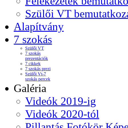
Felekezetek bemutatko
Szülői VT bemutatkoz
Alapítvány
7 szokás
Szülői VT
7 szokás
prezentációk
7 cikkek
7 szokás prezi
Szülői Vt-7
szokás percek
Galéria
Videók 2019-ig
Videók 2020-tól
Pillantás Fotókör Képe