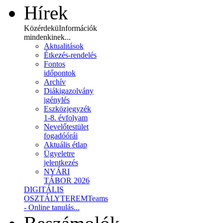
Hírek
Közérdekü
Információk
mindenkinek...
Aktualitások
Étkezés-rendelés
Fontos
időpontok
Archív
Diákigazolvány
igénylés
Eszközjegyzék
1-8. évfolyam
Nevelőtestület
fogadóórái
Aktuális étlap
Ügyeletre
jelentkezés
NYÁRI
TÁBOR 2026
DIGITÁLIS
OSZTÁLYTEREM
Teams
- Online tanulás...