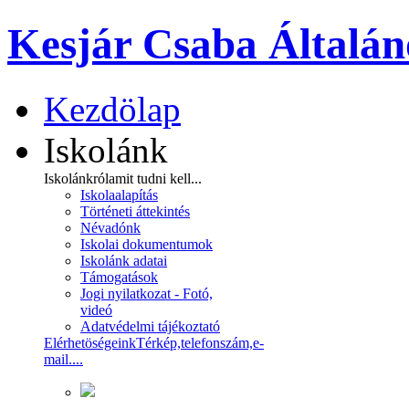
Kesjár Csaba Általán
Kezdölap
Iskolánk
Iskolánkról
amit tudni kell...
Iskolaalapítás
Történeti áttekintés
Névadónk
Iskolai dokumentumok
Iskolánk adatai
Támogatások
Jogi nyilatkozat - Fotó,
videó
Adatvédelmi tájékoztató
Elérhetöségeink
Térkép,telefonszám,e-
mail....