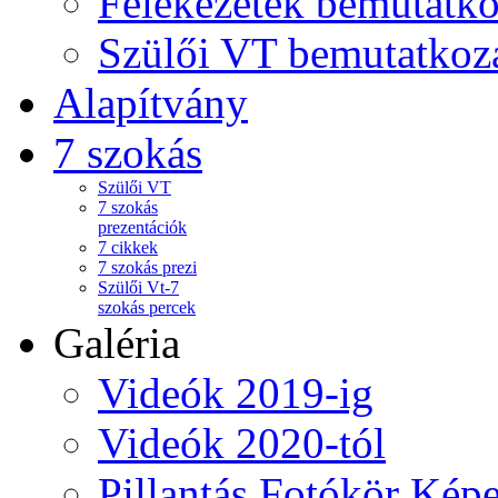
Felekezetek bemutatko
Szülői VT bemutatkoz
Alapítvány
7 szokás
Szülői VT
7 szokás
prezentációk
7 cikkek
7 szokás prezi
Szülői Vt-7
szokás percek
Galéria
Videók 2019-ig
Videók 2020-tól
Pillantás Fotókör Képe