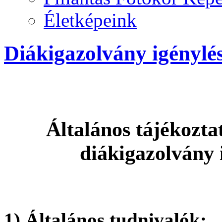
Életképeink
Diákigazolvány igénylé
Általános tájékoztat
diákigazolvány 
1) Általános tudnivalók: