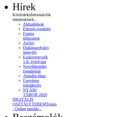
Hírek
Közérdekü
Információk
mindenkinek...
Aktualitások
Étkezés-rendelés
Fontos
időpontok
Archív
Diákigazolvány
igénylés
Eszközjegyzék
1-8. évfolyam
Nevelőtestület
fogadóórái
Aktuális étlap
Ügyeletre
jelentkezés
NYÁRI
TÁBOR 2026
DIGITÁLIS
OSZTÁLYTEREM
Teams
- Online tanulás...