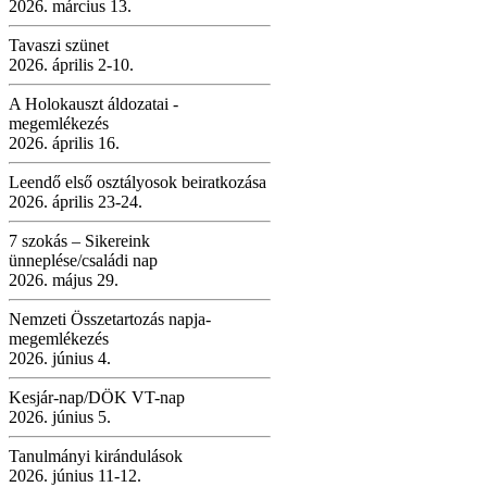
2026. március 13.
Tavaszi szünet
2026. április 2-10.
A Holokauszt áldozatai -
megemlékezés
2026. április 16.
Leendő első osztályosok beiratkozása
2026. április 23-24.
7 szokás – Sikereink
ünneplése/családi nap
2026. május 29.
Nemzeti Összetartozás napja-
megemlékezés
2026. június 4.
Kesjár-nap/DÖK VT-nap
2026. június 5.
Tanulmányi kirándulások
2026. június 11-12.