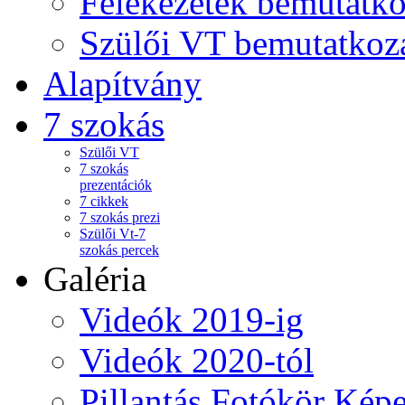
Felekezetek bemutatko
Szülői VT bemutatkoz
Alapítvány
7 szokás
Szülői VT
7 szokás
prezentációk
7 cikkek
7 szokás prezi
Szülői Vt-7
szokás percek
Galéria
Videók 2019-ig
Videók 2020-tól
Pillantás Fotókör Képe