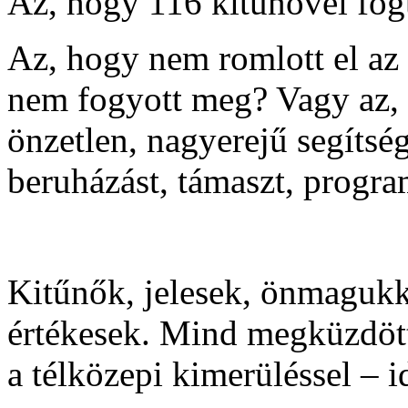
Az, hogy 116 kitűnővel fog
Az, hogy nem romlott el az 
nem fogyott meg? Vagy az, 
önzetlen, nagyerejű segítsé
beruházást, támaszt, progr
Kitűnők, jelesek, önmaguk
értékesek. Mind megküzdött
a télközepi kimerüléssel – i