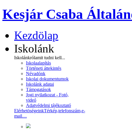
Kesjár Csaba Általán
Kezdölap
Iskolánk
Iskolánkról
amit tudni kell...
Iskolaalapítás
Történeti áttekintés
Névadónk
Iskolai dokumentumok
Iskolánk adatai
Támogatások
Jogi nyilatkozat - Fotó,
videó
Adatvédelmi tájékoztató
Elérhetöségeink
Térkép,telefonszám,e-
mail....