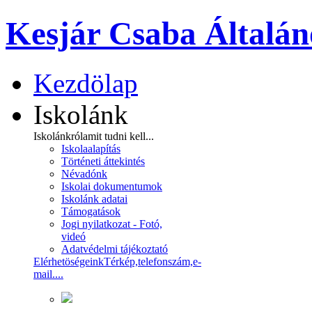
Kesjár Csaba Általán
Kezdölap
Iskolánk
Iskolánkról
amit tudni kell...
Iskolaalapítás
Történeti áttekintés
Névadónk
Iskolai dokumentumok
Iskolánk adatai
Támogatások
Jogi nyilatkozat - Fotó,
videó
Adatvédelmi tájékoztató
Elérhetöségeink
Térkép,telefonszám,e-
mail....