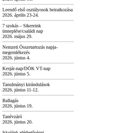
Leendő első osztályosok beiratkozása
2026. április 23-24.
7 szokás – Sikereink
ünneplése/családi nap
2026. május 29.
Nemzeti Összetartozás napja-
megemlékezés
2026. június 4.
Kesjár-nap/DÖK VT-nap
2026. június 5.
Tanulmányi kirándulások
2026. június 11-12.
Ballagás
2026. június 19.
Tanévzáró
2026. június 20.
Iskolánk elérhetőségei