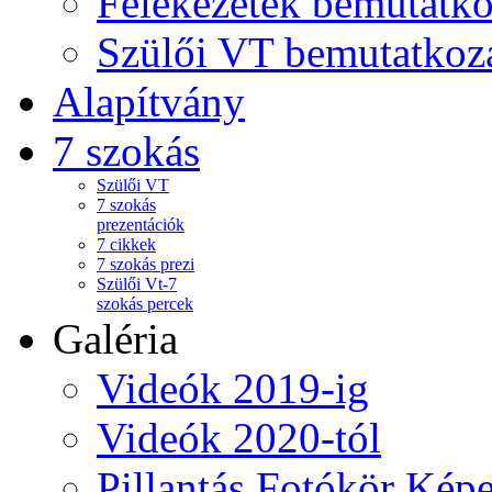
Felekezetek bemutatko
Szülői VT bemutatkoz
Alapítvány
7 szokás
Szülői VT
7 szokás
prezentációk
7 cikkek
7 szokás prezi
Szülői Vt-7
szokás percek
Galéria
Videók 2019-ig
Videók 2020-tól
Pillantás Fotókör Képe