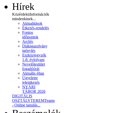
Hírek
Közérdekü
Információk
mindenkinek...
Aktualitások
Étkezés-rendelés
Fontos
időpontok
Archív
Diákigazolvány
igénylés
Eszközjegyzék
1-8. évfolyam
Nevelőtestület
fogadóórái
Aktuális étlap
Ügyeletre
jelentkezés
NYÁRI
TÁBOR 2026
DIGITÁLIS
OSZTÁLYTEREM
Teams
- Online tanulás...