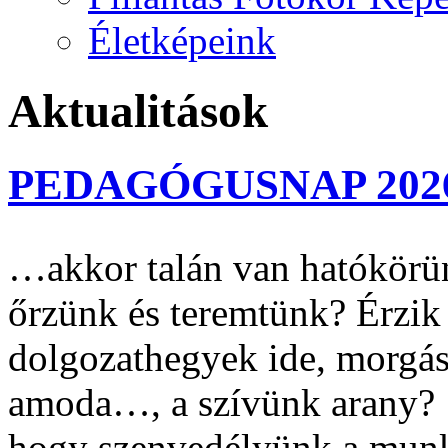
Életképeink
Aktualitások
PEDAGÓGUSNAP 202
…akkor talán van hatókörün
őrzünk és teremtünk? Érzik
dolgozathegyek ide, morgás
amoda…, a szívünk arany? 
hogy szenvedélyünk a mun