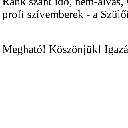
Ránk szánt idő, nem-alvás, s
profi szívemberek - a Szül
Megható! Köszönjük! Igazá