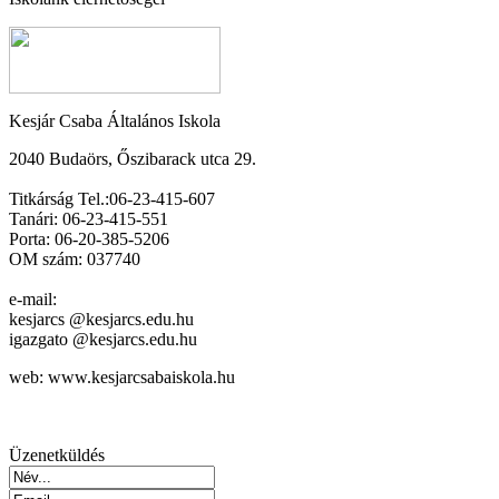
Kesjár Csaba Általános Iskola
2040 Budaörs, Őszibarack utca 29.
Titkárság Tel.:06-23-415-607
Tanári: 06-23-415-551
Porta: 06-20-385-5206
OM szám: 037740
e-mail:
kesjarcs @kesjarcs.edu.hu
igazgato @kesjarcs.edu.hu
web: www.kesjarcsabaiskola.hu
Üzenetküldés